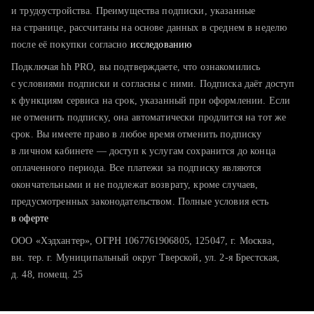
тратите много времени на поиск и вручную поднимаете
и трудоустройства. Преимущества подписки, указанные
резюме
на странице, рассчитаны на основе данных в среднем в неделю
после её покупки согласно
хотите сравнить себя с конкурентами и оценить шансы
исследованию
Подключая hh PRO, вы подтверждаете, что ознакомились
с условиями подписки и согласны с ними. Подписка даёт доступ
к функциям сервиса на срок, указанный при оформлении. Если
не отменить подписку, она автоматически продлится на тот же
срок. Вы имеете право в любое время отменить подписку
в личном кабинете — доступ к услугам сохранится до конца
оплаченного периода. Все платежи за подписку являются
окончательными и не подлежат возврату, кроме случаев,
предусмотренных законодательством. Полные условия есть
в оферте
ООО «Хэдхантер», ОГРН 1067761906805, 125047, г. Москва,
вн. тер. г. Муниципальный округ Тверской, ул. 2-я Брестская,
д. 48, помещ. 25