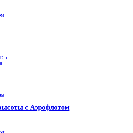
е
ен
 высоты с Аэрофлотом
et