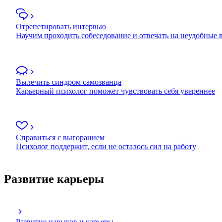
Отрепетировать интервью
Научим проходить собеседование и отвечать на неудобные
Вылечить синдром самозванца
Карьерный психолог поможет чувствовать себя увереннее
Справиться с выгоранием
Психолог поддержит, если не осталось сил на работу
Развитие карьеры
Развитие навыков и карьеры