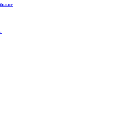
 больше
ре