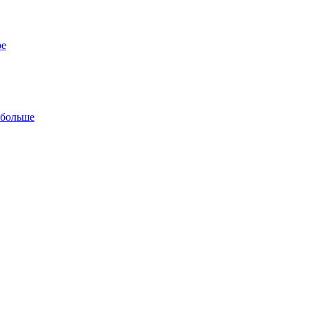
ре
 больше