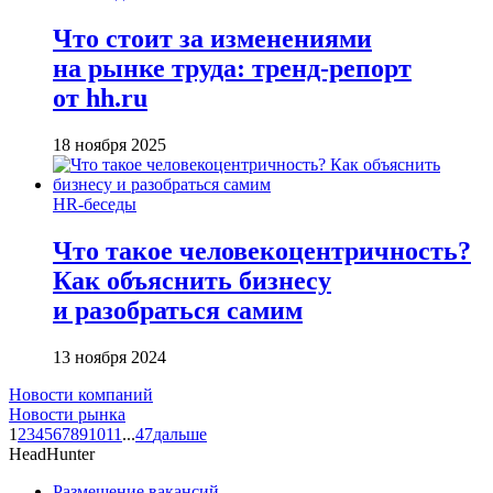
Что стоит за изменениями
на рынке труда: тренд-репорт
от hh.ru
18 ноября 2025
HR-беседы
Что такое человеко­центричность?
Как объяснить бизнесу
и разобраться самим
13 ноября 2024
Новости компаний
Новости рынка
1
2
3
4
5
6
7
8
9
10
11
...
47
дальше
HeadHunter
Размещение вакансий